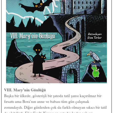
VIII. Mary’nin Günlüğü
Başka bir ülkede, gösterişli bir şatoda tatil şansı kaçırılmaz bir
fırsattı ama Bora’nın anne ve babası tüm gün çalışmak
zorundaydı. Diğer günlerden çok da farklı olmayan sıkıcı bir tatil