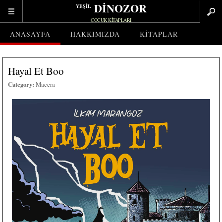
DİNOZOR
YEŞİL
ÇOCUK KITAPLARI
ANASAYFA
HAKKIMIZDA
KITAPLAR
Hayal Et Boo
Category:
Macera