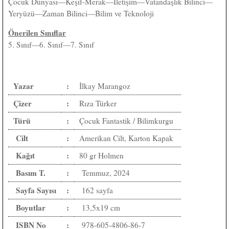
Çocuk Dünyası—Keşif-Merak—İletişim—Vatandaşlık Bilinci—
Yeryüzü—Zaman Bilinci—Bilim ve Teknoloji
Önerilen Sınıflar
5. Sınıf—6. Sınıf—7. Sınıf
Yazar
:
İlkay Marangoz
Çizer
:
Rıza Türker
Türü
:
Çocuk Fantastik / Bilimkurgu
Cilt
:
Amerikan Cilt, Karton Kapak
Kağıt
:
80 gr Holmen
Basım T.
:
Temmuz, 2024
Sayfa Sayısı
:
162 sayfa
Boyutlar
:
13,5x19 cm
ISBN No
:
978-605-4806-86-7