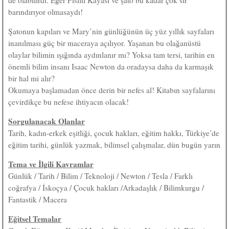
de olabilirdi. Eğer Fısıltı Kayası ve şato bu kadar çok sır
barındırıyor olmasaydı!
Şatonun kapıları ve Mary’nin günlüğünün üç yüz yıllık sayfaları
inanılması güç bir maceraya açılıyor. Yaşanan bu olağanüstü
olaylar bilimin ışığında aydınlanır mı? Yoksa tam tersi, tarihin en
önemli bilim insanı Isaac Newton da oradaysa daha da karmaşık
bir hal mi alır?
Okumaya başlamadan önce derin bir nefes al! Kitabın sayfalarını
çevirdikçe bu nefese ihtiyacın olacak!
Sorgulanacak Olanlar
Tarih, kadın-erkek eşitliği, çocuk hakları, eğitim hakkı, Türkiye’de
eğitim tarihi, günlük yazmak, bilimsel çalışmalar, dün bugün yarın
Tema ve İlgili Kavramlar
Günlük / Tarih / Bilim / Teknoloji / Newton / Tesla / Farklı
coğrafya / İskoçya / Çocuk hakları /Arkadaşlık / Bilimkurgu /
Fantastik / Macera
Eğitsel Temalar