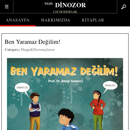
DİNOZOR
YEŞİL
ÇOCUK KITAPLARI
ANASAYFA
HAKKIMIZDA
KITAPLAR
Ben Yaramaz Değilim!
Category:
Duygu&Davranışlarım