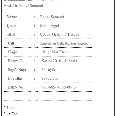
Prof. Dr. Bengi Semerci
Yazar
:
Bengi Semerci
Çizer
:
Serap Ergel
Türü
:
Çocuk Gelişim / Hikaye
Cilt
:
Amerikan Cilt, Karton Kapak
Kağıt
:
130 gr Mat Kuşe
Basım T.
:
Kasım 2016 , 4. baskı
Sayfa Sayısı
:
32 sayfa
Boyutlar
:
22x22 cm
ISBN No
:
978-605- 4806-00- 3
1.Sınıf
3+ Yaş