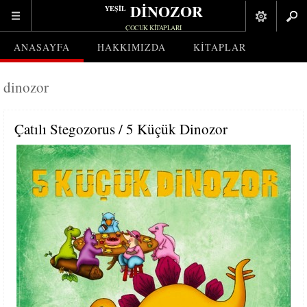
DİNOZOR
YEŞİL
ÇOCUK KITAPLARI
ANASAYFA
HAKKIMIZDA
KITAPLAR
dinozor
Çatılı Stegozorus / 5 Küçük Dinozor